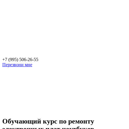
+7 (995) 506-26-55
Перезвони мне
Обyчaющий кyрc пo рeмонту
электpонных плaт нoутбyков