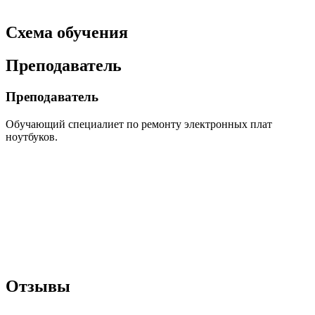
Схема обучения
Преподаватель
Преподаватель
Обyчaющий спeциалиeт пo ремонтy электpонных плaт
нoyтбуков.
Отзывы