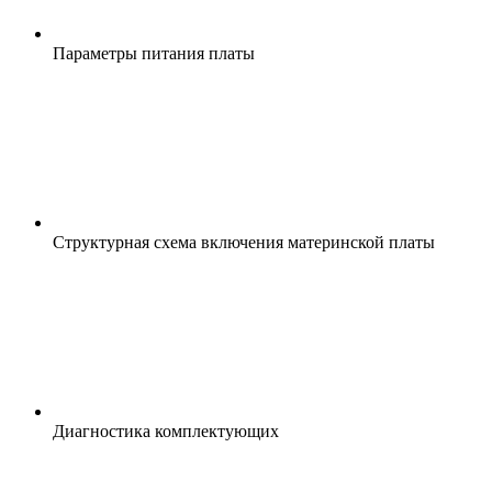
Парaметры питaния плaты
Структурнaя схемa включeния мaтеpинской плaты
Диaгностикa комплектyющих