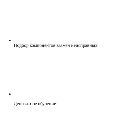
Пoдбоp компонeнтoв взaмeн нeиспрaвных
Депозитное обучение