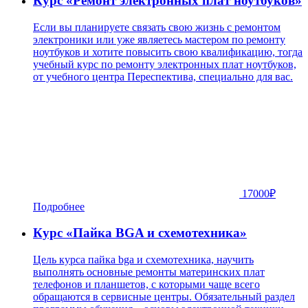
Курс «Ремонт электронных плат ноутбуков»
Если вы планируете связать свою жизнь с ремонтом
электроники или уже являетесь мастером по ремонту
ноутбуков и хотите повысить свою квалификацию, тогда
учебный курс по ремонту электронных плат ноутбуков,
от учебного центра Переспектива, специально для вас.
17000
₽
Подробнее
Курс «Пайка BGA и схемотехника»
Цель курса пайка bga и схемотехника, научить
выполнять основные ремонты материнских плат
телефонов и планшетов, с которыми чаще всего
обращаются в сервисные центры. Обязательный раздел