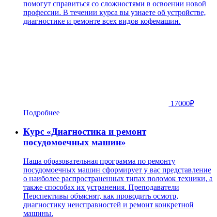
помогут справиться со сложностями в освоении новой
профессии. В течении курса вы узнаете об устройстве,
диагностике и ремонте всех видов кофемашин.
17000
₽
Подробнее
Курс «Диагностика и ремонт
посудомоечных машин»
Наша образовательная программа по ремонту
посудомоечных машин сформирует у вас представление
о наиболее распространенных типах поломок техники, а
также способах их устранения. Преподаватели
Перспективы объяснят, как проводить осмотр,
диагностику неисправностей и ремонт конкретной
машины.